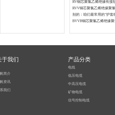
RV铜芯聚氯乙烯绝缘衔接软电线
RVV铜芯聚氯乙烯绝缘聚
别的：咱们最常用的“护套
BVVB铜芯聚氯乙烯绝缘
关于我们
产品分类
电线
帆简介
低压电缆
帆资讯
中高压电缆
系我们
矿物电缆
信号控制电缆