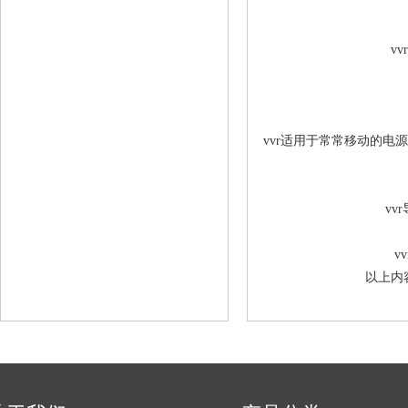
v
vvr适用于常常移动的电
vv
v
以上内